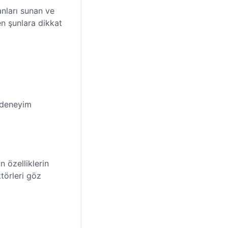
nları sunan ve
en şunlara dikkat
r deneyim
n özelliklerin
ktörleri göz