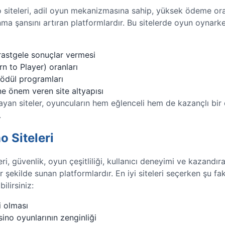
 siteleri, adil oyun mekanizmasına sahip, yüksek ödeme ora
ma şansını artıran platformlardır. Bu sitelerde oyun oynark
 rastgele sonuçlar vermesi
n to Player) oranları
ödül programları
e önem veren site altyapısı
ılayan siteler, oyuncuların hem eğlenceli hem de kazançlı bi
.
o Siteleri
eri, güvenlik, oyun çeşitliliği, kullanıcı deneyimi ve kazandıra
 şekilde sunan platformlardır. En iyi siteleri seçerken şu fa
lirsiniz:
i olması
sino oyunlarının zenginliği