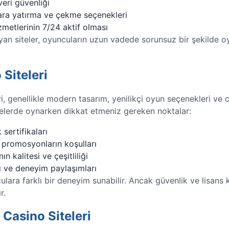
eri güvenliği
para yatırma ve çekme seçenekleri
zmetlerinin 7/24 aktif olması
layan siteler, oyuncuların uzun vadede sorunsuz bir şekilde
 Siteleri
ri, genellikle modern tasarım, yenilikçi oyun seçenekleri ve 
itelerde oynarken dikkat etmeniz gereken noktalar:
 sertifikaları
promosyonların koşulları
ın kalitesi ve çeşitliliği
rı ve deneyim paylaşımları
culara farklı bir deneyim sunabilir. Ancak güvenlik ve lisans
r.
Casino Siteleri