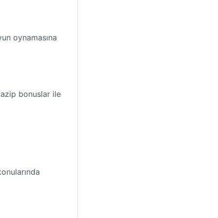
 oyun oynamasına
cazip bonuslar ile
 konularında