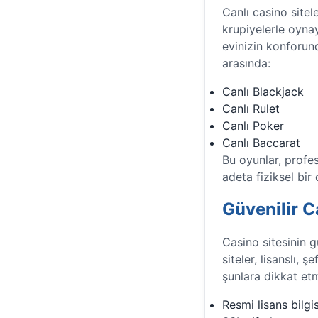
Canlı casino site
krupiyelerle oynay
evinizin konforund
arasında:
Canlı Blackjack
Canlı Rulet
Canlı Poker
Canlı Baccarat
Bu oyunlar, profe
adeta fiziksel bir
Güvenilir C
Casino sitesinin g
siteler, lisanslı, 
şunlara dikkat etm
Resmi lisans bilgi