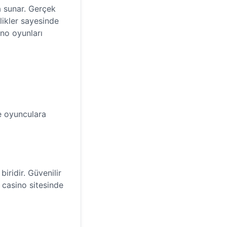
a sunar. Gerçek
likler sayesinde
ino oyunları
e oyunculara
biridir. Güvenilir
r casino sitesinde