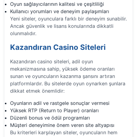
Oyun sağlayıcılarının kalitesi ve çeşitliliği
Kullanıcı yorumları ve deneyim paylaşımları
Yeni siteler, oyunculara farklı bir deneyim sunabilir.
Ancak güvenlik ve lisans konularında dikkatli
olunmalıdır.
Kazandıran Casino Siteleri
Kazandıran casino siteleri, adil oyun
mekanizmasına sahip, yüksek ödeme oranları
sunan ve oyuncuların kazanma şansını artıran
platformlardır. Bu sitelerde oyun oynarken şunlara
dikkat etmek önemlidir:
Oyunların adil ve rastgele sonuçlar vermesi
Yüksek RTP (Return to Player) oranları
Düzenli bonus ve ödül programları
Müşteri deneyimine önem veren site altyapısı
Bu kriterleri karşılayan siteler, oyuncuların hem