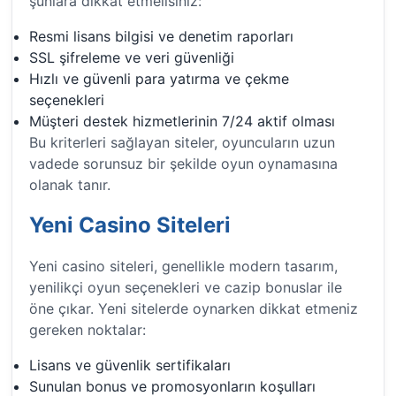
şunlara dikkat etmelisiniz:
Resmi lisans bilgisi ve denetim raporları
SSL şifreleme ve veri güvenliği
Hızlı ve güvenli para yatırma ve çekme
seçenekleri
Müşteri destek hizmetlerinin 7/24 aktif olması
Bu kriterleri sağlayan siteler, oyuncuların uzun
vadede sorunsuz bir şekilde oyun oynamasına
olanak tanır.
Yeni Casino Siteleri
Yeni casino siteleri, genellikle modern tasarım,
yenilikçi oyun seçenekleri ve cazip bonuslar ile
öne çıkar. Yeni sitelerde oynarken dikkat etmeniz
gereken noktalar:
Lisans ve güvenlik sertifikaları
Sunulan bonus ve promosyonların koşulları