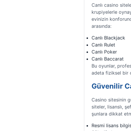
Canlı casino site
krupiyelerle oynay
evinizin konforund
arasında:
Canlı Blackjack
Canlı Rulet
Canlı Poker
Canlı Baccarat
Bu oyunlar, profe
adeta fiziksel bir
Güvenilir C
Casino sitesinin g
siteler, lisanslı, 
şunlara dikkat etm
Resmi lisans bilgi