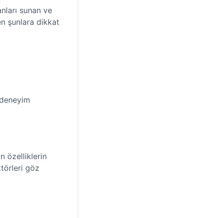
nları sunan ve
en şunlara dikkat
r deneyim
n özelliklerin
ktörleri göz