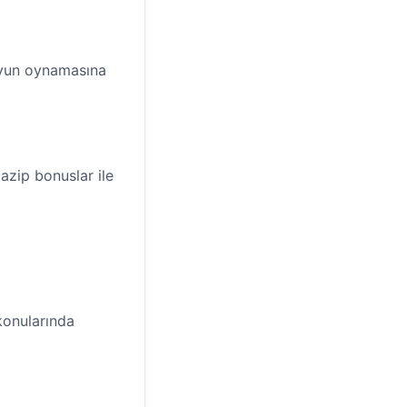
 oyun oynamasına
cazip bonuslar ile
 konularında