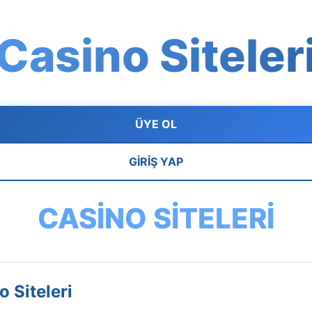
Casino Siteler
ÜYE OL
GİRİŞ YAP
CASINO SITELERI
o Siteleri