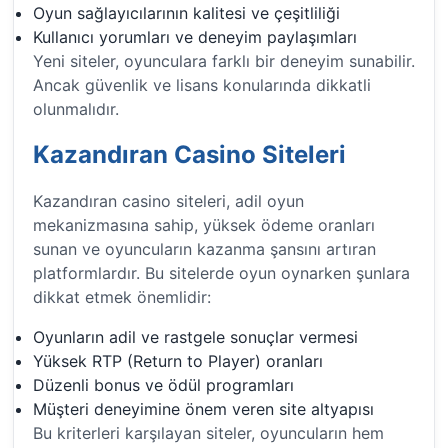
Oyun sağlayıcılarının kalitesi ve çeşitliliği
Kullanıcı yorumları ve deneyim paylaşımları
Yeni siteler, oyunculara farklı bir deneyim sunabilir.
Ancak güvenlik ve lisans konularında dikkatli
olunmalıdır.
Kazandıran Casino Siteleri
Kazandıran casino siteleri, adil oyun
mekanizmasına sahip, yüksek ödeme oranları
sunan ve oyuncuların kazanma şansını artıran
platformlardır. Bu sitelerde oyun oynarken şunlara
dikkat etmek önemlidir:
Oyunların adil ve rastgele sonuçlar vermesi
Yüksek RTP (Return to Player) oranları
Düzenli bonus ve ödül programları
Müşteri deneyimine önem veren site altyapısı
Bu kriterleri karşılayan siteler, oyuncuların hem