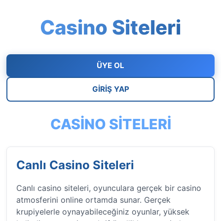
Casino Siteleri
ÜYE OL
GİRİŞ YAP
CASINO SITELERI
Canlı Casino Siteleri
Canlı casino siteleri, oyunculara gerçek bir casino
atmosferini online ortamda sunar. Gerçek
krupiyelerle oynayabileceğiniz oyunlar, yüksek