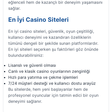
eğlenceli hem de kazançlı bir deneyim yaşamasını
sağlar.
En İyi Casino Siteleri
En iyi casino siteleri, güvenlik, oyun çeşitliliği,
kullanıcı deneyimi ve kazandıran özelliklerin
tümünü dengeli bir şekilde sunan platformlardır.
En iyi siteleri seçerken şu faktörleri göz önünde
bulundurabilirsiniz:
Lisanslı ve güvenli olması
Canlı ve klasik casino oyunlarının zenginliği
Hızlı para yatırma ve çekme işlemleri
7/24 müşteri desteği ve kullanıcı dostu arayüz
Bu sitelerde, hem yeni başlayanlar hem de
profesyonel oyuncular için tatmin edici bir oyun
deneyimi sağlanır.