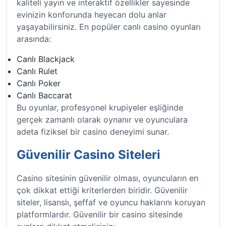
kaliteli yayın ve interaktif özellikler sayesinde
evinizin konforunda heyecan dolu anlar
yaşayabilirsiniz. En popüler canlı casino oyunları
arasında:
Canlı Blackjack
Canlı Rulet
Canlı Poker
Canlı Baccarat
Bu oyunlar, profesyonel krupiyeler eşliğinde
gerçek zamanlı olarak oynanır ve oyunculara
adeta fiziksel bir casino deneyimi sunar.
Güvenilir Casino Siteleri
Casino sitesinin güvenilir olması, oyuncuların en
çok dikkat ettiği kriterlerden biridir. Güvenilir
siteler, lisanslı, şeffaf ve oyuncu haklarını koruyan
platformlardır. Güvenilir bir casino sitesinde