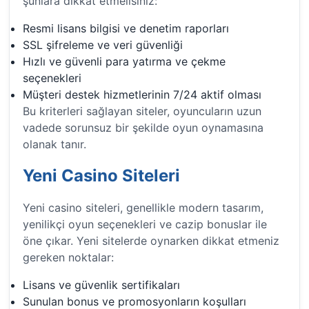
şunlara dikkat etmelisiniz:
Resmi lisans bilgisi ve denetim raporları
SSL şifreleme ve veri güvenliği
Hızlı ve güvenli para yatırma ve çekme
seçenekleri
Müşteri destek hizmetlerinin 7/24 aktif olması
Bu kriterleri sağlayan siteler, oyuncuların uzun
vadede sorunsuz bir şekilde oyun oynamasına
olanak tanır.
Yeni Casino Siteleri
Yeni casino siteleri, genellikle modern tasarım,
yenilikçi oyun seçenekleri ve cazip bonuslar ile
öne çıkar. Yeni sitelerde oynarken dikkat etmeniz
gereken noktalar:
Lisans ve güvenlik sertifikaları
Sunulan bonus ve promosyonların koşulları