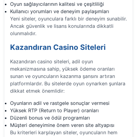
Oyun sağlayıcılarının kalitesi ve çeşitliliği
Kullanıcı yorumları ve deneyim paylaşımları
Yeni siteler, oyunculara farklı bir deneyim sunabilir.
Ancak güvenlik ve lisans konularında dikkatli
olunmalıdır.
Kazandıran Casino Siteleri
Kazandıran casino siteleri, adil oyun
mekanizmasına sahip, yüksek ödeme oranları
sunan ve oyuncuların kazanma şansını artıran
platformlardır. Bu sitelerde oyun oynarken şunlara
dikkat etmek önemlidir:
Oyunların adil ve rastgele sonuçlar vermesi
Yüksek RTP (Return to Player) oranları
Düzenli bonus ve ödül programları
Müşteri deneyimine önem veren site altyapısı
Bu kriterleri karşılayan siteler, oyuncuların hem