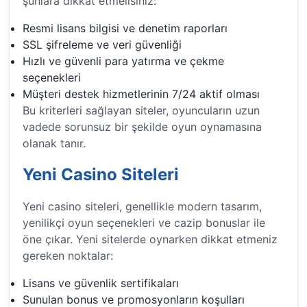
şunlara dikkat etmelisiniz:
Resmi lisans bilgisi ve denetim raporları
SSL şifreleme ve veri güvenliği
Hızlı ve güvenli para yatırma ve çekme
seçenekleri
Müşteri destek hizmetlerinin 7/24 aktif olması
Bu kriterleri sağlayan siteler, oyuncuların uzun
vadede sorunsuz bir şekilde oyun oynamasına
olanak tanır.
Yeni Casino Siteleri
Yeni casino siteleri, genellikle modern tasarım,
yenilikçi oyun seçenekleri ve cazip bonuslar ile
öne çıkar. Yeni sitelerde oynarken dikkat etmeniz
gereken noktalar:
Lisans ve güvenlik sertifikaları
Sunulan bonus ve promosyonların koşulları