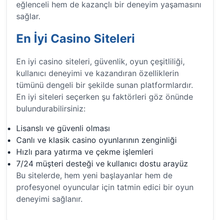
eğlenceli hem de kazançlı bir deneyim yaşamasını
sağlar.
En İyi Casino Siteleri
En iyi casino siteleri, güvenlik, oyun çeşitliliği,
kullanıcı deneyimi ve kazandıran özelliklerin
tümünü dengeli bir şekilde sunan platformlardır.
En iyi siteleri seçerken şu faktörleri göz önünde
bulundurabilirsiniz:
Lisanslı ve güvenli olması
Canlı ve klasik casino oyunlarının zenginliği
Hızlı para yatırma ve çekme işlemleri
7/24 müşteri desteği ve kullanıcı dostu arayüz
Bu sitelerde, hem yeni başlayanlar hem de
profesyonel oyuncular için tatmin edici bir oyun
deneyimi sağlanır.