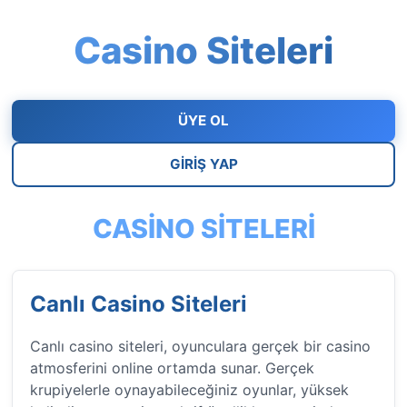
Casino Siteleri
ÜYE OL
GİRİŞ YAP
CASINO SITELERI
Canlı Casino Siteleri
Canlı casino siteleri, oyunculara gerçek bir casino
atmosferini online ortamda sunar. Gerçek
krupiyelerle oynayabileceğiniz oyunlar, yüksek