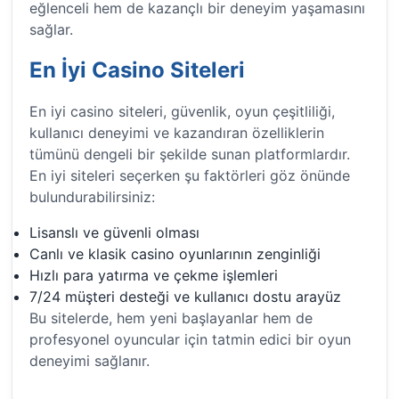
eğlenceli hem de kazançlı bir deneyim yaşamasını
sağlar.
En İyi Casino Siteleri
En iyi casino siteleri, güvenlik, oyun çeşitliliği,
kullanıcı deneyimi ve kazandıran özelliklerin
tümünü dengeli bir şekilde sunan platformlardır.
En iyi siteleri seçerken şu faktörleri göz önünde
bulundurabilirsiniz:
Lisanslı ve güvenli olması
Canlı ve klasik casino oyunlarının zenginliği
Hızlı para yatırma ve çekme işlemleri
7/24 müşteri desteği ve kullanıcı dostu arayüz
Bu sitelerde, hem yeni başlayanlar hem de
profesyonel oyuncular için tatmin edici bir oyun
deneyimi sağlanır.