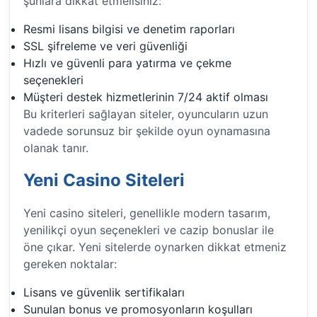
şunlara dikkat etmelisiniz:
Resmi lisans bilgisi ve denetim raporları
SSL şifreleme ve veri güvenliği
Hızlı ve güvenli para yatırma ve çekme
seçenekleri
Müşteri destek hizmetlerinin 7/24 aktif olması
Bu kriterleri sağlayan siteler, oyuncuların uzun
vadede sorunsuz bir şekilde oyun oynamasına
olanak tanır.
Yeni Casino Siteleri
Yeni casino siteleri, genellikle modern tasarım,
yenilikçi oyun seçenekleri ve cazip bonuslar ile
öne çıkar. Yeni sitelerde oynarken dikkat etmeniz
gereken noktalar:
Lisans ve güvenlik sertifikaları
Sunulan bonus ve promosyonların koşulları