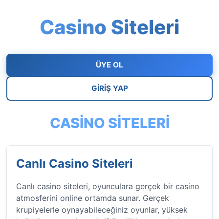
Casino Siteleri
ÜYE OL
GİRİŞ YAP
CASINO SITELERI
Canlı Casino Siteleri
Canlı casino siteleri, oyunculara gerçek bir casino
atmosferini online ortamda sunar. Gerçek
krupiyelerle oynayabileceğiniz oyunlar, yüksek