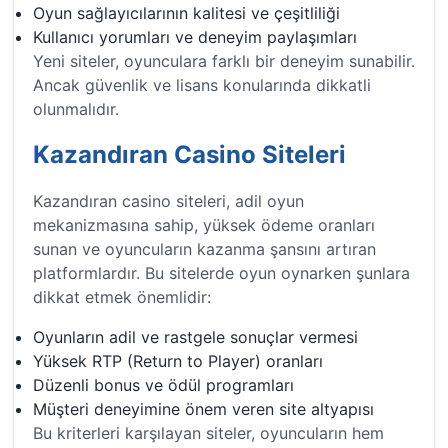
Oyun sağlayıcılarının kalitesi ve çeşitliliği
Kullanıcı yorumları ve deneyim paylaşımları
Yeni siteler, oyunculara farklı bir deneyim sunabilir.
Ancak güvenlik ve lisans konularında dikkatli
olunmalıdır.
Kazandıran Casino Siteleri
Kazandıran casino siteleri, adil oyun
mekanizmasına sahip, yüksek ödeme oranları
sunan ve oyuncuların kazanma şansını artıran
platformlardır. Bu sitelerde oyun oynarken şunlara
dikkat etmek önemlidir:
Oyunların adil ve rastgele sonuçlar vermesi
Yüksek RTP (Return to Player) oranları
Düzenli bonus ve ödül programları
Müşteri deneyimine önem veren site altyapısı
Bu kriterleri karşılayan siteler, oyuncuların hem