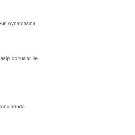
 oyun oynamasına
cazip bonuslar ile
 konularında