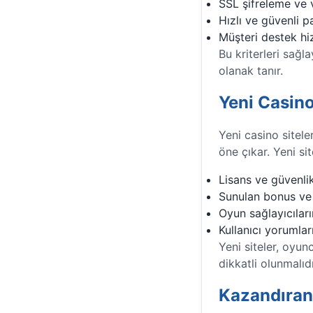
SSL şifreleme ve v
Hızlı ve güvenli 
Müşteri destek hi
Bu kriterleri sağ
olanak tanır.
Yeni Casino
Yeni casino sitele
öne çıkar. Yeni s
Lisans ve güvenlik
Sunulan bonus ve 
Oyun sağlayıcıların
Kullanıcı yorumla
Yeni siteler, oyun
dikkatli olunmalıdı
Kazandıran 