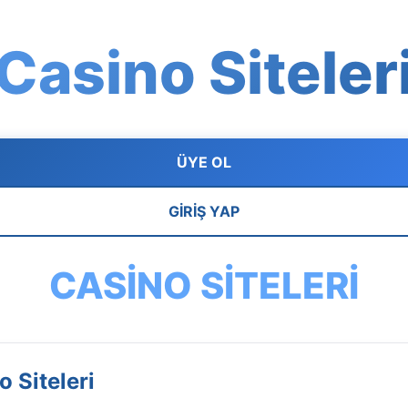
Casino Siteler
ÜYE OL
GİRİŞ YAP
CASINO SITELERI
o Siteleri