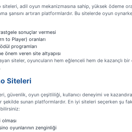
 siteleri, adil oyun mekanizmasına sahip, yüksek ödeme ora
ma şansını artıran platformlardır. Bu sitelerde oyun oynark
 rastgele sonuçlar vermesi
n to Player) oranları
ödül programları
e önem veren site altyapısı
ılayan siteler, oyuncuların hem eğlenceli hem de kazançlı bi
.
o Siteleri
eri, güvenlik, oyun çeşitliliği, kullanıcı deneyimi ve kazandıra
 şekilde sunan platformlardır. En iyi siteleri seçerken şu fa
lirsiniz:
i olması
sino oyunlarının zenginliği