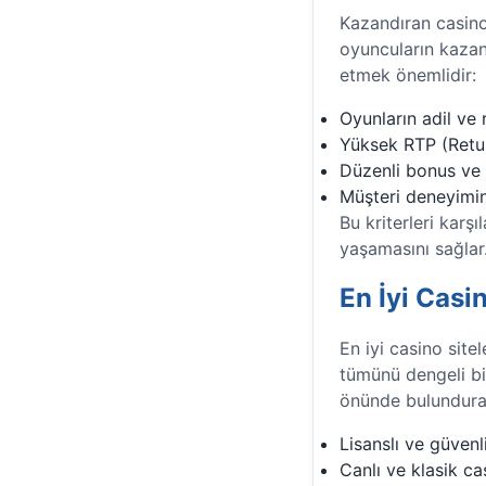
Kazandıran casino
oyuncuların kazan
etmek önemlidir:
Oyunların adil ve
Yüksek RTP (Retur
Düzenli bonus ve 
Müşteri deneyimin
Bu kriterleri karş
yaşamasını sağlar
En İyi Casin
En iyi casino sitel
tümünü dengeli bir
önünde bulundurabi
Lisanslı ve güvenl
Canlı ve klasik ca