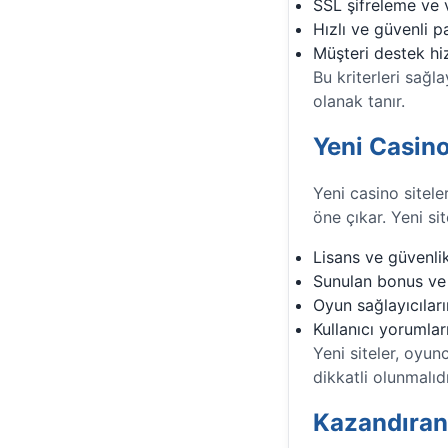
SSL şifreleme ve v
Hızlı ve güvenli 
Müşteri destek hi
Bu kriterleri sağ
olanak tanır.
Yeni Casino
Yeni casino sitele
öne çıkar. Yeni s
Lisans ve güvenlik
Sunulan bonus ve 
Oyun sağlayıcıların
Kullanıcı yorumla
Yeni siteler, oyun
dikkatli olunmalıdı
Kazandıran 