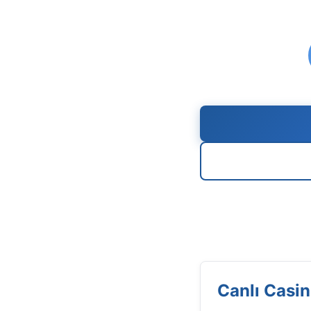
Canlı Casin