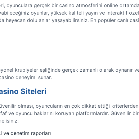
leri, oyunculara gerçek bir casino atmosferini online ortamd
abileceğiniz oyunlar, yüksek kaliteli yayın ve interaktif özel
a heyecan dolu anlar yaşayabilirsiniz. En popüler canlı cas
syonel krupiyeler eşliğinde gerçek zamanlı olarak oynanır v
 casino deneyimi sunar.
asino Siteleri
üvenilir olması, oyuncuların en çok dikkat ettiği kriterlerden 
şeffaf ve oyuncu haklarını koruyan platformlardır. Güvenilir bi
elisiniz:
si ve denetim raporları