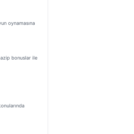
 oyun oynamasına
cazip bonuslar ile
 konularında