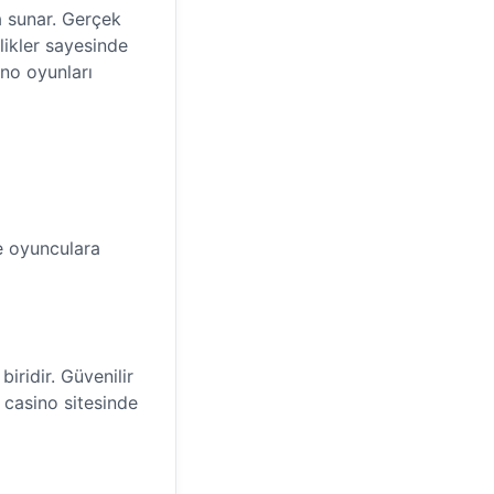
a sunar. Gerçek
likler sayesinde
ino oyunları
e oyunculara
biridir. Güvenilir
r casino sitesinde