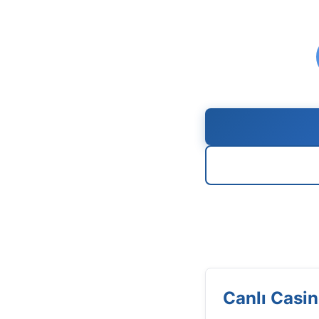
Canlı Casin