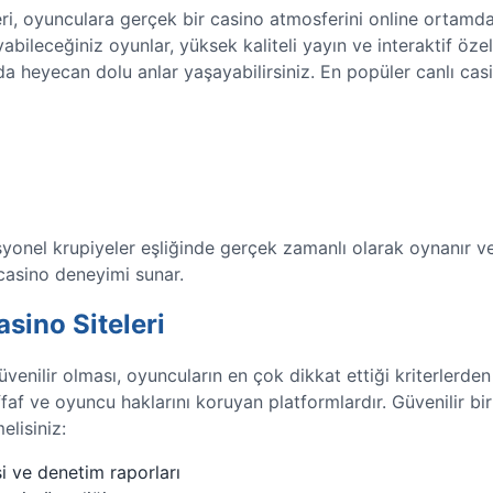
leri, oyunculara gerçek bir casino atmosferini online ortamd
abileceğiniz oyunlar, yüksek kaliteli yayın ve interaktif özel
a heyecan dolu anlar yaşayabilirsiniz. En popüler canlı cas
syonel krupiyeler eşliğinde gerçek zamanlı olarak oynanır v
 casino deneyimi sunar.
asino Siteleri
üvenilir olması, oyuncuların en çok dikkat ettiği kriterlerden 
şeffaf ve oyuncu haklarını koruyan platformlardır. Güvenilir bi
elisiniz:
si ve denetim raporları