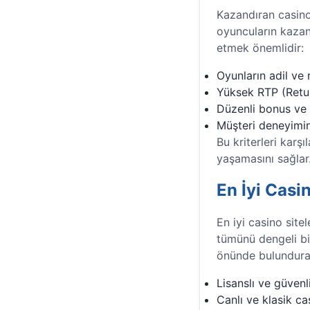
Kazandıran casino
oyuncuların kazan
etmek önemlidir:
Oyunların adil ve
Yüksek RTP (Retur
Düzenli bonus ve 
Müşteri deneyimin
Bu kriterleri karş
yaşamasını sağlar
En İyi Casin
En iyi casino sitel
tümünü dengeli bir
önünde bulundurabi
Lisanslı ve güvenl
Canlı ve klasik ca