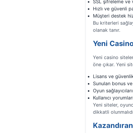
SSL şifreleme ve v
Hızlı ve güvenli 
Müşteri destek hi
Bu kriterleri sağ
olanak tanır.
Yeni Casino
Yeni casino sitele
öne çıkar. Yeni s
Lisans ve güvenlik
Sunulan bonus ve 
Oyun sağlayıcıların
Kullanıcı yorumla
Yeni siteler, oyun
dikkatli olunmalıdı
Kazandıran 