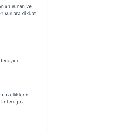
nları sunan ve
en şunlara dikkat
r deneyim
n özelliklerin
ktörleri göz