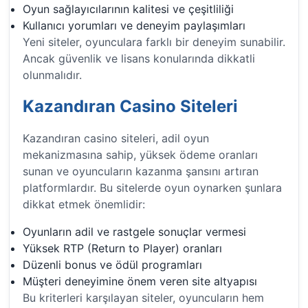
Oyun sağlayıcılarının kalitesi ve çeşitliliği
Kullanıcı yorumları ve deneyim paylaşımları
Yeni siteler, oyunculara farklı bir deneyim sunabilir.
Ancak güvenlik ve lisans konularında dikkatli
olunmalıdır.
Kazandıran Casino Siteleri
Kazandıran casino siteleri, adil oyun
mekanizmasına sahip, yüksek ödeme oranları
sunan ve oyuncuların kazanma şansını artıran
platformlardır. Bu sitelerde oyun oynarken şunlara
dikkat etmek önemlidir:
Oyunların adil ve rastgele sonuçlar vermesi
Yüksek RTP (Return to Player) oranları
Düzenli bonus ve ödül programları
Müşteri deneyimine önem veren site altyapısı
Bu kriterleri karşılayan siteler, oyuncuların hem