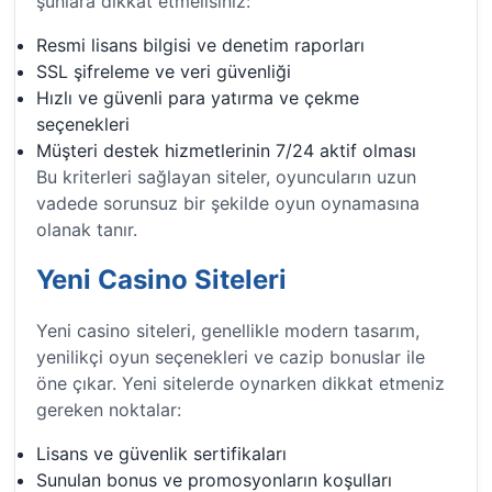
şunlara dikkat etmelisiniz:
Resmi lisans bilgisi ve denetim raporları
SSL şifreleme ve veri güvenliği
Hızlı ve güvenli para yatırma ve çekme
seçenekleri
Müşteri destek hizmetlerinin 7/24 aktif olması
Bu kriterleri sağlayan siteler, oyuncuların uzun
vadede sorunsuz bir şekilde oyun oynamasına
olanak tanır.
Yeni Casino Siteleri
Yeni casino siteleri, genellikle modern tasarım,
yenilikçi oyun seçenekleri ve cazip bonuslar ile
öne çıkar. Yeni sitelerde oynarken dikkat etmeniz
gereken noktalar:
Lisans ve güvenlik sertifikaları
Sunulan bonus ve promosyonların koşulları