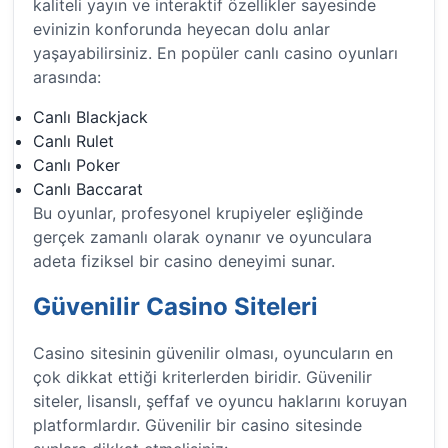
kaliteli yayın ve interaktif özellikler sayesinde
evinizin konforunda heyecan dolu anlar
yaşayabilirsiniz. En popüler canlı casino oyunları
arasında:
Canlı Blackjack
Canlı Rulet
Canlı Poker
Canlı Baccarat
Bu oyunlar, profesyonel krupiyeler eşliğinde
gerçek zamanlı olarak oynanır ve oyunculara
adeta fiziksel bir casino deneyimi sunar.
Güvenilir Casino Siteleri
Casino sitesinin güvenilir olması, oyuncuların en
çok dikkat ettiği kriterlerden biridir. Güvenilir
siteler, lisanslı, şeffaf ve oyuncu haklarını koruyan
platformlardır. Güvenilir bir casino sitesinde