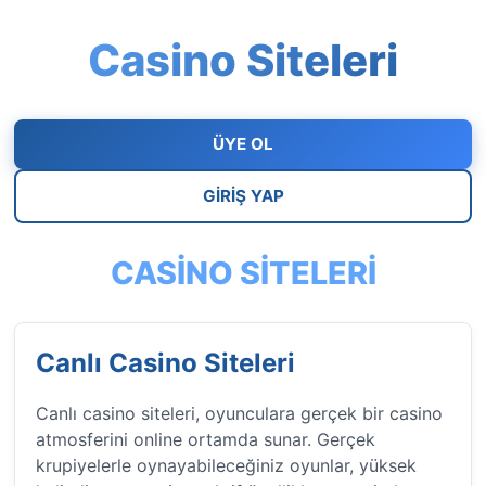
Casino Siteleri
ÜYE OL
GİRİŞ YAP
CASINO SITELERI
Canlı Casino Siteleri
Canlı casino siteleri, oyunculara gerçek bir casino
atmosferini online ortamda sunar. Gerçek
krupiyelerle oynayabileceğiniz oyunlar, yüksek