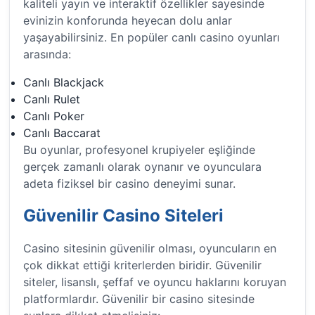
kaliteli yayın ve interaktif özellikler sayesinde
evinizin konforunda heyecan dolu anlar
yaşayabilirsiniz. En popüler canlı casino oyunları
arasında:
Canlı Blackjack
Canlı Rulet
Canlı Poker
Canlı Baccarat
Bu oyunlar, profesyonel krupiyeler eşliğinde
gerçek zamanlı olarak oynanır ve oyunculara
adeta fiziksel bir casino deneyimi sunar.
Güvenilir Casino Siteleri
Casino sitesinin güvenilir olması, oyuncuların en
çok dikkat ettiği kriterlerden biridir. Güvenilir
siteler, lisanslı, şeffaf ve oyuncu haklarını koruyan
platformlardır. Güvenilir bir casino sitesinde